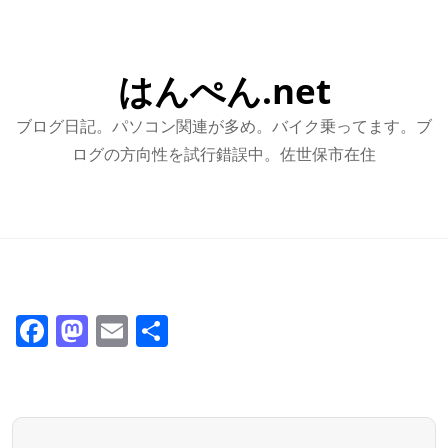
はんぺん.net
ブログ日記。パソコン関連が多め。バイク乗ってます。ブ
ログの方向性を試行錯誤中。佐世保市在住
F
M
E
共
a
a
m
有
c
st
ai
e
o
l