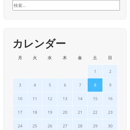
b
d
検
o
o
索:
o
n
k
カレンダー
月
火
水
木
金
土
日
1
2
3
4
5
6
7
8
9
10
11
12
13
14
15
16
17
18
19
20
21
22
23
24
25
26
27
28
29
30