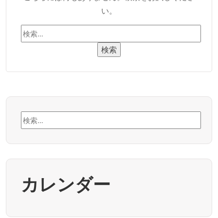
い。
検
索:
検
索:
カレンダー