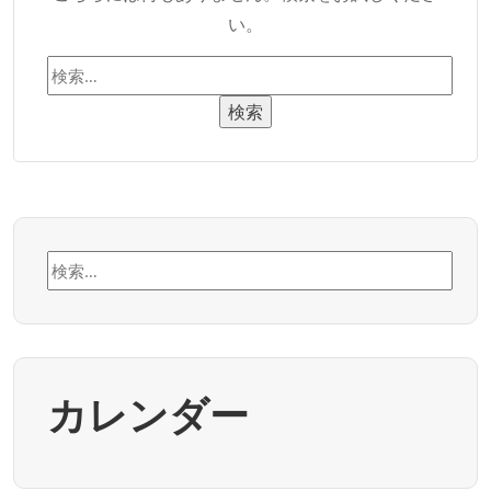
い。
検
索:
検
索:
カレンダー