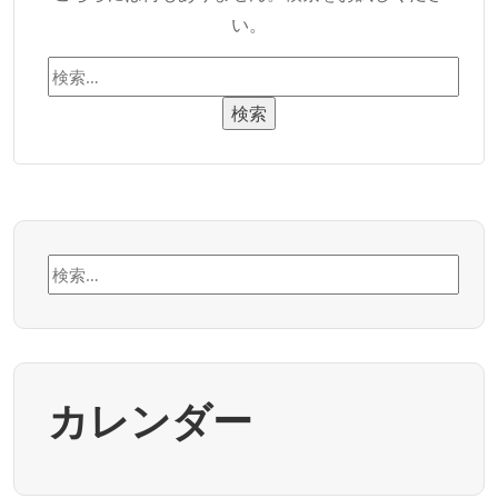
い。
検
索:
検
索:
カレンダー