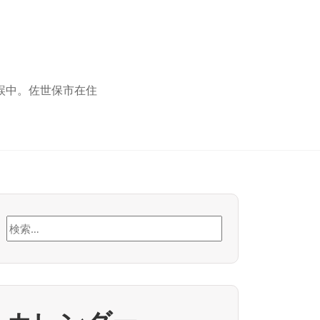
誤中。佐世保市在住
検
索: