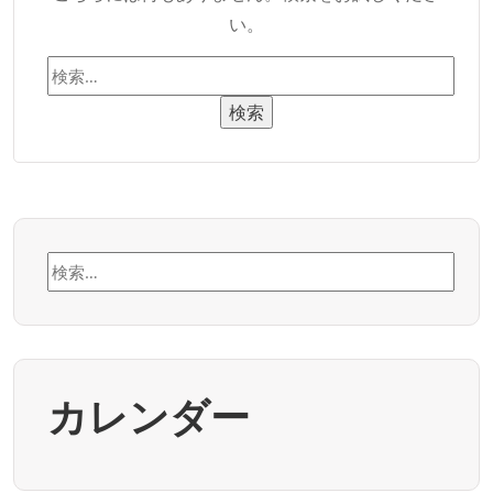
い。
検
索:
検
索:
カレンダー