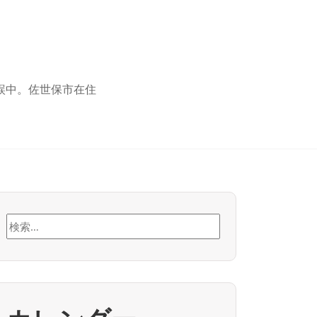
誤中。佐世保市在住
検
索: