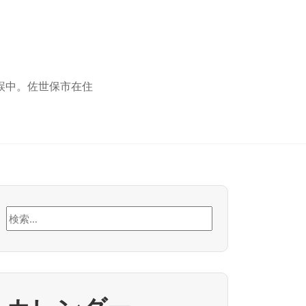
誤中。佐世保市在住
検
索: