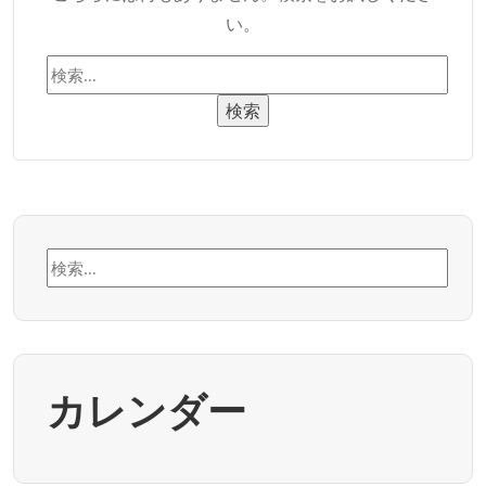
い。
検
索:
検
索:
カレンダー