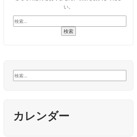
い。
検
索:
検
索:
カレンダー