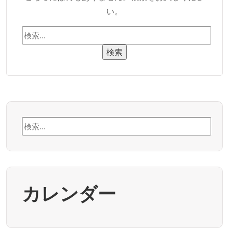
い。
検
索:
検
索:
カレンダー