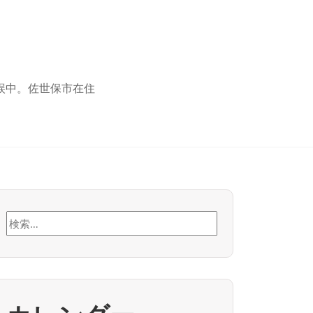
誤中。佐世保市在住
検
索: